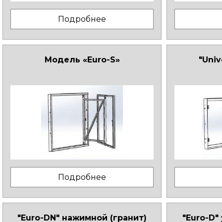
Подробнее
Модель «Euro-S»
"Uni
Подробнее
"Euro-DN" нажимной (гранит)
"Euro-D"