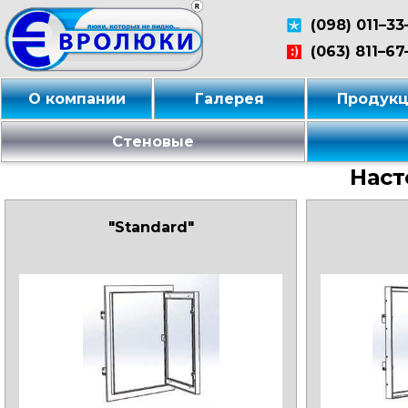
(098) 011–33
(063) 811–67
О компании
Галерея
Продук
Стеновые
Наст
"Standard"