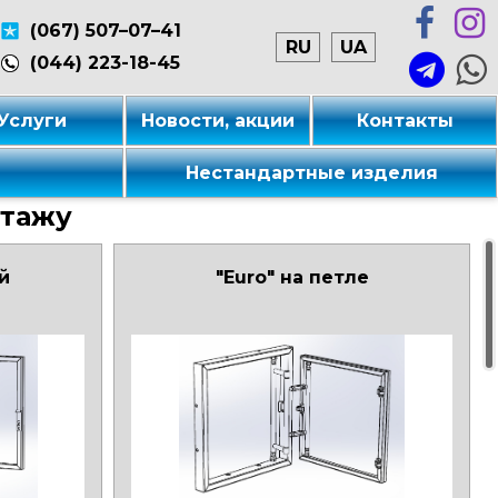
(067) 507–07–41
RU
UA
(044) 223-18-45
Услуги
Новости, акции
Контакты
е
Нестандартные изделия
нтажу
й
"Euro" на петле