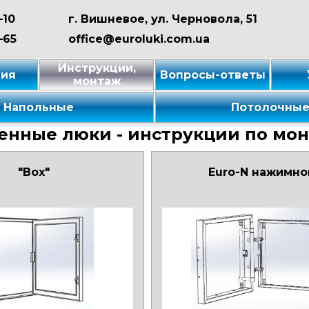
–10
г. Вишневое, ул. Черновола, 51
–65
office@euroluki.com.ua
Инструкции,
ция
Вопросы-ответы
монтаж
Напольные
Потолочны
енные люки - инструкции по мо
"Box"
Euro-N нажимно