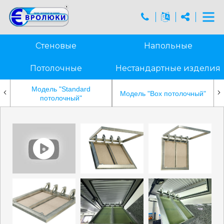
Стеновые
Напольные
Потолочные
Нестандартные изделия
Модель "Standard
Модель "Box потолочный"
потолочный"