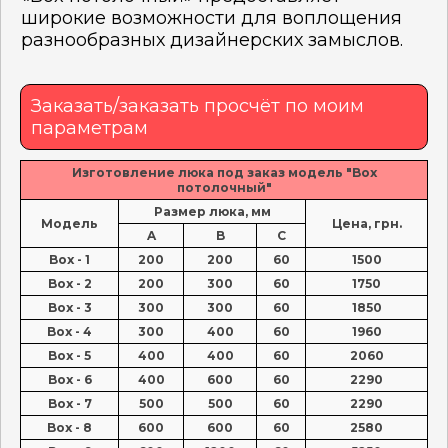
широкие возможности для воплощения
разнообразных дизайнерских замыслов.
Заказать/заказать просчёт по моим
параметрам
Изготовление люка под заказ модель "Box
потолочный"
Размер люка, мм
Модель
Цена, грн.
A
B
C
Box - 1
200
200
60
1500
Box - 2
200
300
60
1750
Box - 3
300
300
60
1850
Box - 4
300
400
60
1960
Box - 5
400
400
60
2060
Box - 6
400
600
60
2290
Box - 7
500
500
60
2290
Box - 8
600
600
60
2580