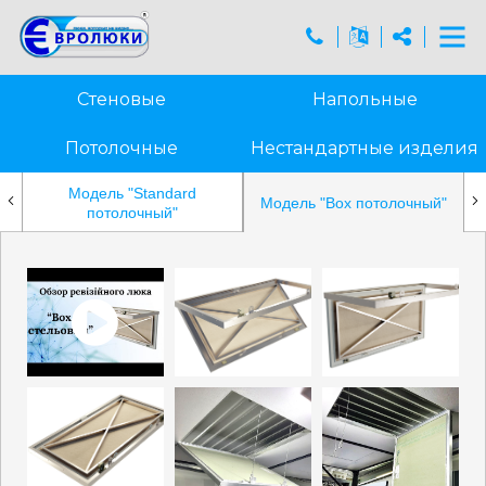
Стеновые
Напольные
Потолочные
Нестандартные изделия
Модель "Standard
Модель "Box потолочный"
потолочный"